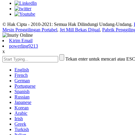
© Hak Cipta - 2010-2021: Semua Hak Dilindungi Undang-Undang.
Mesin Penggilingan Portabel
,
Jet Mill Bekas Dijual
,
Pabrik Penggilin
Kirim Email
powerling9213
x
Tekan enter untuk mencari atau ES
English
French
German
Portuguese
Spanish
Russian
Japanese
Korean
Arabic
Irish
Greek
Turkish
Italian