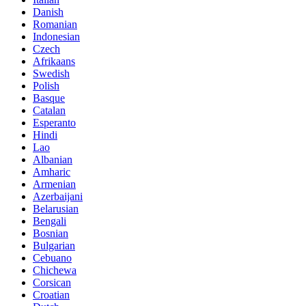
Danish
Romanian
Indonesian
Czech
Afrikaans
Swedish
Polish
Basque
Catalan
Esperanto
Hindi
Lao
Albanian
Amharic
Armenian
Azerbaijani
Belarusian
Bengali
Bosnian
Bulgarian
Cebuano
Chichewa
Corsican
Croatian