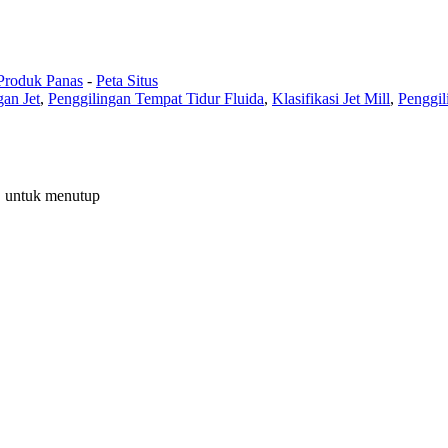
Produk Panas
-
Peta Situs
gan Jet
,
Penggilingan Tempat Tidur Fluida
,
Klasifikasi Jet Mill
,
Penggil
C untuk menutup