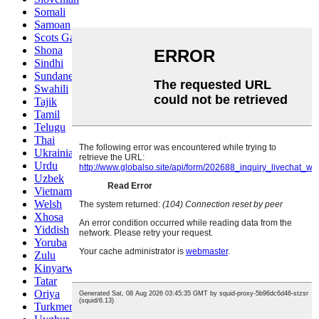
Somali
Samoan
Scots Gaelic
Shona
Sindhi
Sundanese
Swahili
Tajik
Tamil
Telugu
Thai
Ukrainian
Urdu
Uzbek
Vietnamese
Welsh
Xhosa
Yiddish
Yoruba
Zulu
Kinyarwanda
Tatar
Oriya
Turkmen