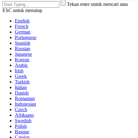
Tekan enter untuk mencari atau
ESC untuk menutup
English
French
German
Portuguese
Spanish
Russian
Japanese
Korean
Arabic
Irish
Greek
Turkish
Italian
Danish
Romanian
Indonesian
Czech
Afrikaans
Swedish
Polish
Basque
Catalan