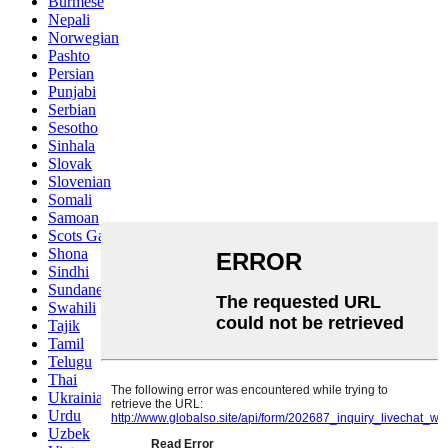
Burmese
Nepali
Norwegian
Pashto
Persian
Punjabi
Serbian
Sesotho
Sinhala
Slovak
Slovenian
Somali
Samoan
Scots Gaelic
Shona
Sindhi
Sundanese
Swahili
Tajik
Tamil
Telugu
Thai
Ukrainian
Urdu
Uzbek