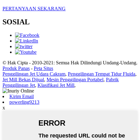
PERTANYAAN SEKARANG
SOSIAL
© Hak Cipta - 2010-2021: Semua Hak Dilindungi Undang-Undang.
Produk Panas
-
Peta Situs
Penggilingan Jet Udara Cakram
,
Penggilingan Tempat Tidur Fluida
,
Jet Mill Bekas Dijual
,
Mesin Penggilingan Portabel
,
Pabrik
Penggilingan Jet
,
Klasifikasi Jet Mill
,
Kirim Email
powerling9213
x