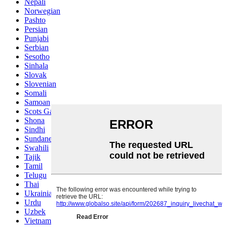
Nepali
Norwegian
Pashto
Persian
Punjabi
Serbian
Sesotho
Sinhala
Slovak
Slovenian
Somali
Samoan
Scots Gaelic
Shona
Sindhi
Sundanese
Swahili
Tajik
Tamil
Telugu
Thai
Ukrainian
Urdu
Uzbek
Vietnamese